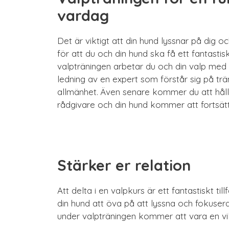
vardag
Det är viktigt att din hund lyssnar på dig o
för att du och din hund ska få ett fantastis
valpträningen arbetar du och din valp me
ledning av en expert som förstår sig på trän
allmänhet. Även senare kommer du att hål
rådgivare och din hund kommer att fortsätt
Stärker er relation
Att delta i en valpkurs är ett fantastiskt ti
din hund att öva på att lyssna och fokuse
under valpträningen kommer att vara en vik