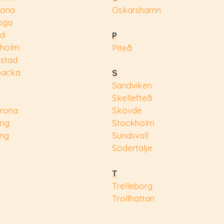
rona
Oskarshamn
oga
ad
P
eholm
Piteå
nstad
backa
S
Sandviken
Skellefteå
rona
Skövde
ing
Stockholm
ing
Sundsvall
Södertälje
T
Trelleborg
Trollhättan