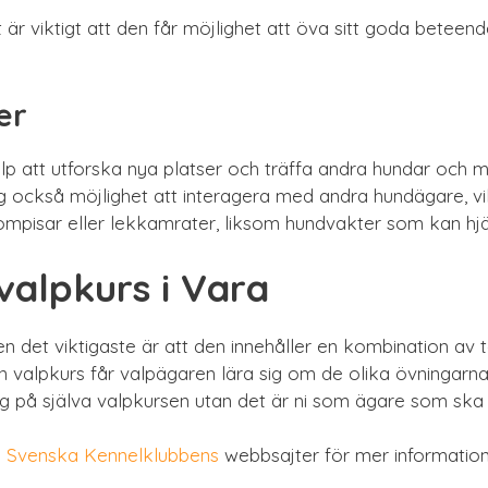
 är viktigt att den får möjlighet att öva sitt goda beteend
er
valp att utforska nya platser och träffa andra hundar och m
ig också möjlighet att interagera med andra hundägare, vil
pisar eller lekkamrater, liksom hundvakter som kan hjäl
alpkurs i Vara
 det viktigaste är att den innehåller en kombination av t
en valpkurs får valpägaren lära sig om de olika övningar
ig på själva valpkursen utan det är ni som ägare som ska l
h
Svenska Kennelklubbens
webbsajter för mer information