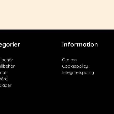
egorier
Information
llbehör
Om oss
illbehör
Cookiepolicy
mat
Integritetspolicy
vård
läder