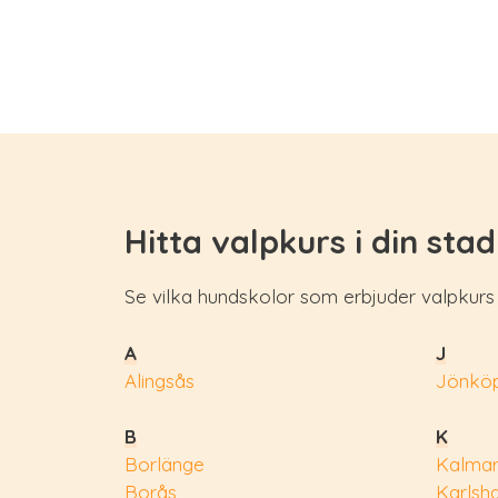
Hitta valpkurs i din stad
Se vilka hundskolor som erbjuder valpkurs i
A
J
Alingsås
Jönköp
B
K
Borlänge
Kalma
Borås
Karlsh