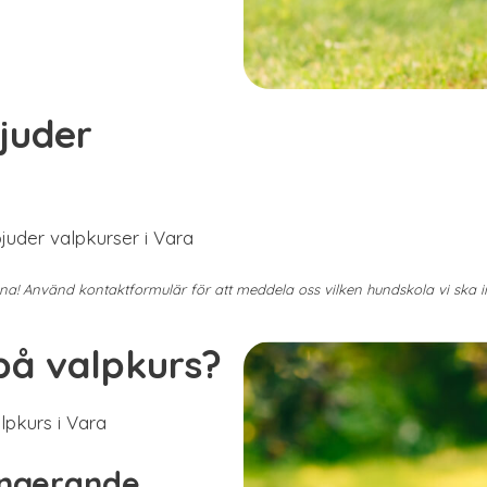
juder
juder valpkurser i Vara
mna! Använd kontaktformulär för att meddela oss vilken hundskola vi ska
på valpkurs?
lpkurs i Vara
ungerande