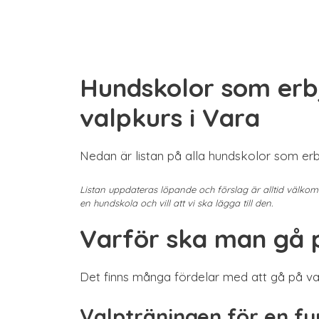
Hundskolor som erb
valpkurs i Vara
Nedan är listan på alla hundskolor som erb
Listan uppdateras löpande och förslag är alltid välko
en hundskola och vill att vi ska lägga till den.
Varför ska man gå 
Det finns många fördelar med att gå på va
Valpträningen för en f