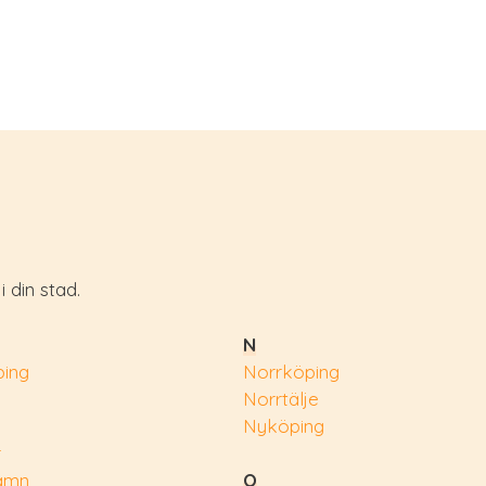
 din stad.
N
ing
Norrköping
Norrtälje
Nyköping
r
amn
O