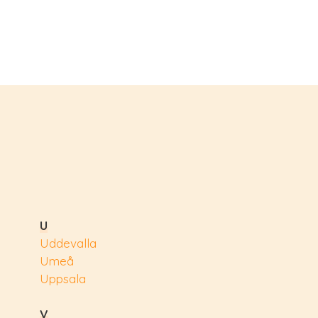
U
Uddevalla
Umeå
Uppsala
V