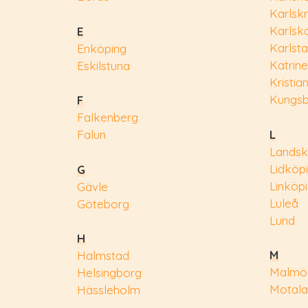
Karlsk
Karlsk
E
Karlst
Enköping
Katrin
Eskilstuna
Kristia
Kungs
F
Falkenberg
L
Falun
Landsk
Lidköp
G
Linköp
Gävle
Luleå
Göteborg
Lund
H
M
Halmstad
Malmö
Helsingborg
Motala
Hässleholm