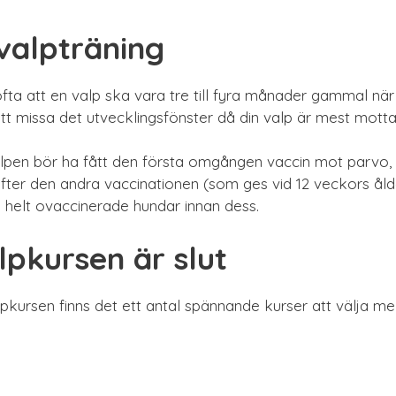
valpträning
ta att en valp ska vara tre till fyra månader gammal när
tt missa det utvecklingsfönster då din valp är mest mottagl
alpen bör ha fått den första omgången vaccin mot parvo, 
efter den andra vaccinationen (som ges vid 12 veckors åld
helt ovaccinerade hundar innan dess.
pkursen är slut
lpkursen finns det ett antal spännande kurser att välja mell