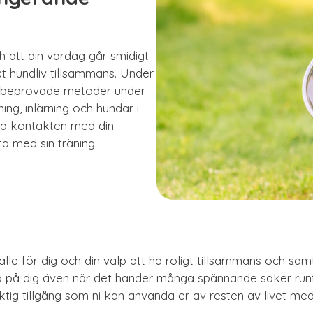
ch att din vardag går smidigt
kt hundliv tillsammans. Under
d beprövade metoder under
ing, inlärning och hundar i
la kontakten med din
a med sin träning.
llfälle för dig och din valp att ha roligt tillsammans och sa
ra på dig även när det händer många spännande saker run
tig tillgång som ni kan använda er av resten av livet med