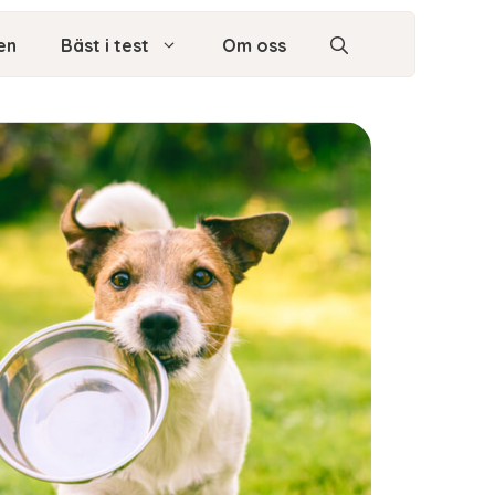
en
Bäst i test
Om oss