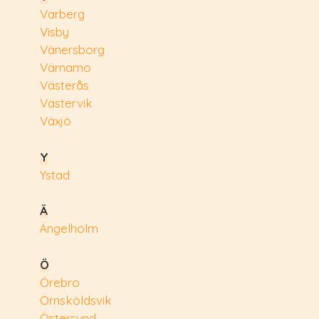
Varberg
Visby
Vänersborg
Värnamo
Västerås
Västervik
Växjö
Y
Ystad
Ä
Ängelholm
Ö
Örebro
Örnsköldsvik
Östersund