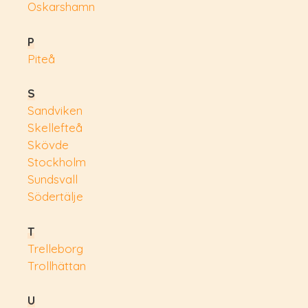
Oskarshamn
P
Piteå
S
Sandviken
Skellefteå
Skövde
Stockholm
Sundsvall
Södertälje
T
Trelleborg
Trollhättan
U