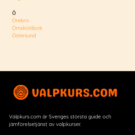
Ö
Örebro
Örnsköldsvik
Östersund
Valpkurs.com är Sveriges största guide och
jämförelsetjänst av valpkurser.