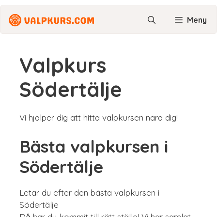
Hoppa
till
Meny
innehåll
Valpkurs
Södertälje
Vi hjälper dig att hitta valpkursen nära dig!
Bästa valpkursen i
Södertälje
Letar du efter den bästa valpkursen i
Södertälje
Då har du kommit till rätt ställe! Vi har samlat