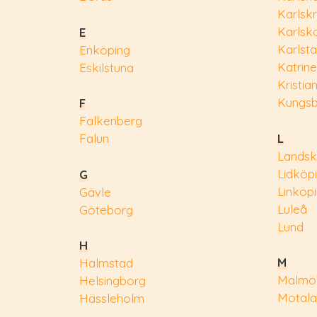
Karlsk
Karlsk
E
Karlst
Enköping
Katrin
Eskilstuna
Kristia
Kungs
F
Falkenberg
L
Falun
Landsk
Lidköp
G
Linköp
Gävle
Luleå
Göteborg
Lund
H
M
Halmstad
Malmö
Helsingborg
Motala
Hässleholm