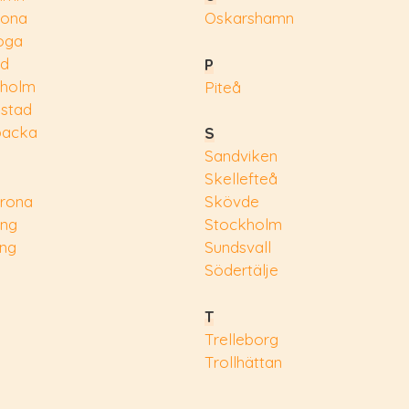
rona
Oskarshamn
oga
ad
P
eholm
Piteå
nstad
backa
S
Sandviken
Skellefteå
rona
Skövde
ing
Stockholm
ing
Sundsvall
Södertälje
T
Trelleborg
Trollhättan