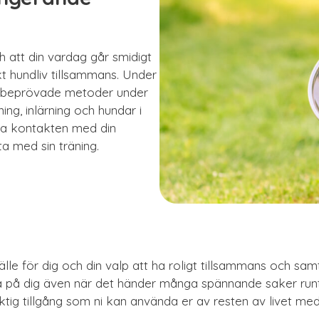
ch att din vardag går smidigt
kt hundliv tillsammans. Under
d beprövade metoder under
ing, inlärning och hundar i
la kontakten med din
a med sin träning.
llfälle för dig och din valp att ha roligt tillsammans och sa
ra på dig även när det händer många spännande saker run
tig tillgång som ni kan använda er av resten av livet med