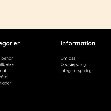
egorier
Information
llbehör
Om oss
illbehör
Cookiepolicy
mat
Integritetspolicy
vård
läder