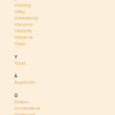
Varberg
Visby
Vänersborg
Värnamo
Västerås
Västervik
Växjö
Y
Ystad
Ä
Ängelholm
Ö
Örebro
Örnsköldsvik
Östersund