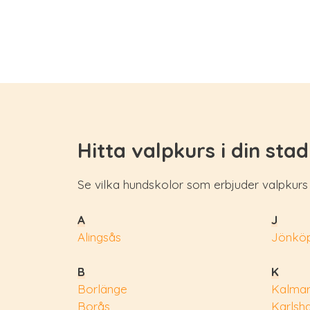
Hitta valpkurs i din stad
Se vilka hundskolor som erbjuder valpkurs i
A
J
Alingsås
Jönköp
B
K
Borlänge
Kalma
Borås
Karlsh