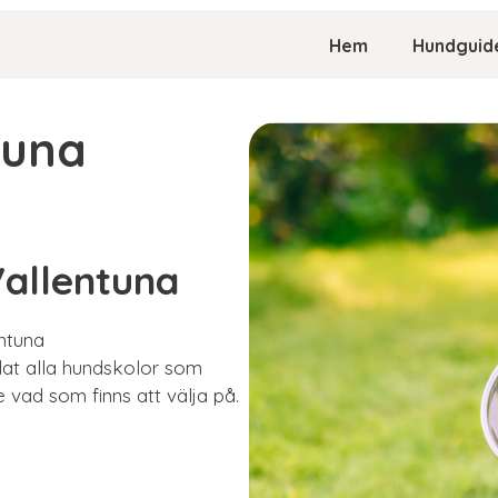
Hem
Hundguid
tuna
Vallentuna
entuna
mlat alla hundskolor som
e vad som finns att välja på.