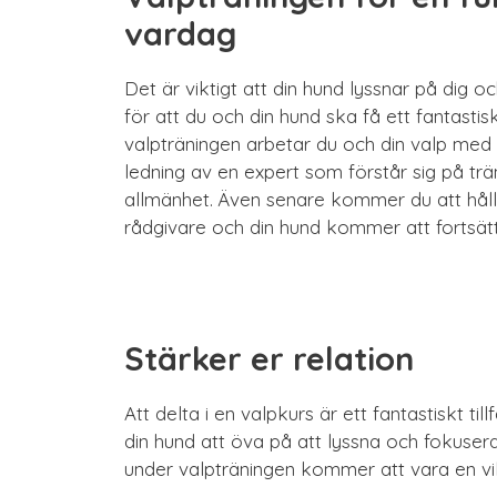
vardag
Det är viktigt att din hund lyssnar på dig o
för att du och din hund ska få ett fantastis
valpträningen arbetar du och din valp me
ledning av en expert som förstår sig på trän
allmänhet. Även senare kommer du att hål
rådgivare och din hund kommer att fortsätt
Stärker er relation
Att delta i en valpkurs är ett fantastiskt ti
din hund att öva på att lyssna och fokuse
under valpträningen kommer att vara en vik