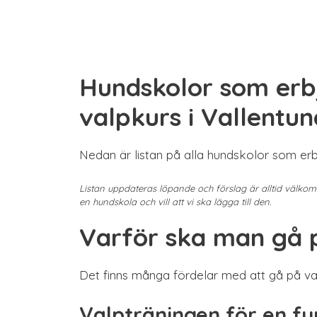
Hundskolor som erb
valpkurs i Vallentun
Nedan är listan på alla hundskolor som erb
Listan uppdateras löpande och förslag är alltid välko
en hundskola och vill att vi ska lägga till den.
Varför ska man gå 
Det finns många fördelar med att gå på val
Valpträningen för en f