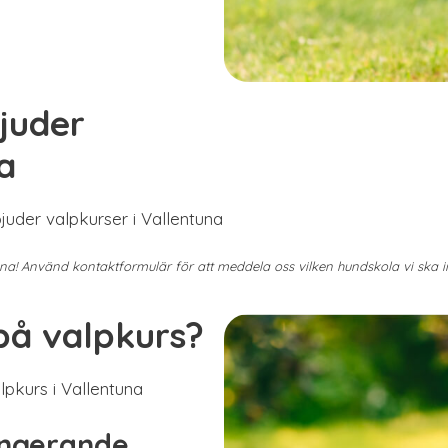
juder
a
juder valpkurser i Vallentuna
mna! Använd kontaktformulär för att meddela oss vilken hundskola vi ska
på valpkurs?
pkurs i Vallentuna
ungerande