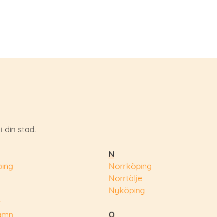
 din stad.
N
ing
Norrköping
Norrtälje
Nyköping
r
amn
O