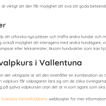
 är viktigt att den får möjlighet att öva sitt goda beteend
er
valp att utforska nya platser och träffa andra hundar och m
ig också möjlighet att interagera med andra hundägare, vil
pisar eller lekkamrater, liksom hundvakter som kan hjäl
alpkurs i Vallentuna
 det viktigaste är att den innehåller en kombination av t
en valpkurs får valpägaren lära sig om de olika övningar
ig på själva valpkursen utan det är ni som ägare som ska l
h
Svenska Kennelklubbens
webbsajter för mer information