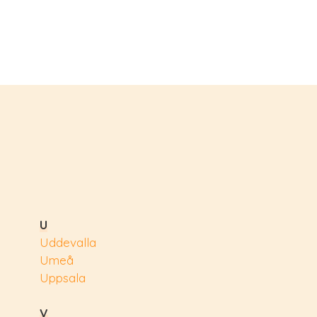
U
Uddevalla
Umeå
Uppsala
V