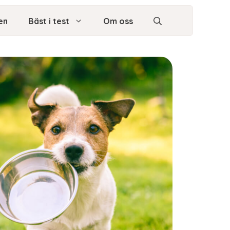
en
Bäst i test
Om oss