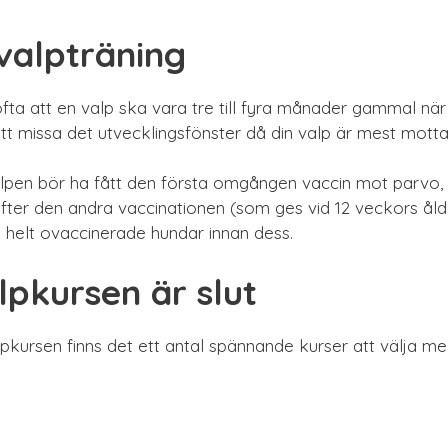
valpträning
ta att en valp ska vara tre till fyra månader gammal när
tt missa det utvecklingsfönster då din valp är mest mottagl
alpen bör ha fått den första omgången vaccin mot parvo, 
efter den andra vaccinationen (som ges vid 12 veckors åld
helt ovaccinerade hundar innan dess.
pkursen är slut
lpkursen finns det ett antal spännande kurser att välja mell