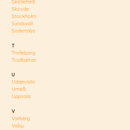
Skellefteå
Skövde
Stockholm
Sundsvall
Södertälje
T
Trelleborg
Trollhättan
U
Uddevalla
Umeå
Uppsala
V
Varberg
Visby