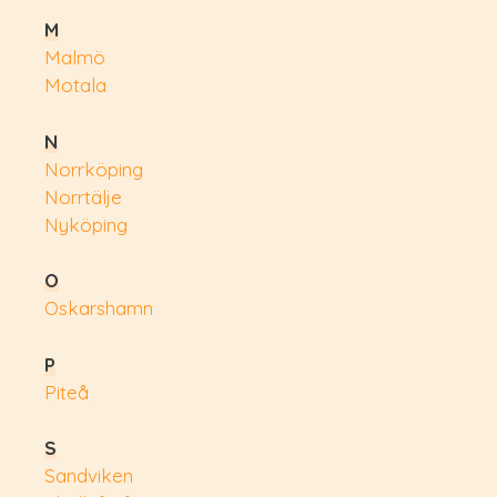
M
Malmö
Motala
N
Norrköping
Norrtälje
Nyköping
O
Oskarshamn
P
Piteå
S
Sandviken