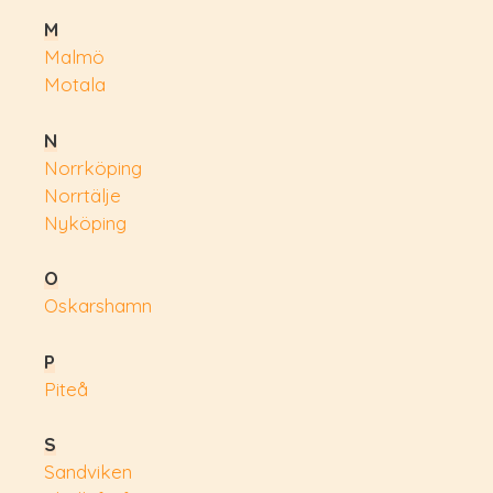
M
Malmö
Motala
N
Norrköping
Norrtälje
Nyköping
O
Oskarshamn
P
Piteå
S
Sandviken