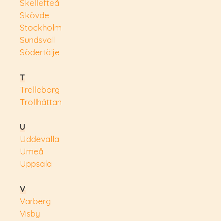
Skellefteå
Skövde
Stockholm
Sundsvall
Södertälje
T
Trelleborg
Trollhättan
U
Uddevalla
Umeå
Uppsala
V
Varberg
Visby