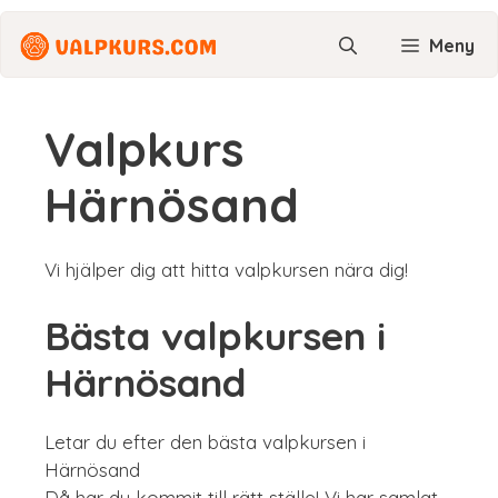
Hoppa
till
Meny
innehåll
Valpkurs
Härnösand
Vi hjälper dig att hitta valpkursen nära dig!
Bästa valpkursen i
Härnösand
Letar du efter den bästa valpkursen i
Härnösand
Då har du kommit till rätt ställe! Vi har samlat