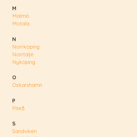
M
Malmö
Motala
N
Norrköping
Norrtälje
Nyköping
O
Oskarshamn
P
Piteå
S
Sandviken