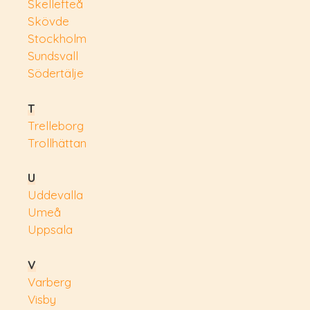
Skellefteå
Skövde
Stockholm
Sundsvall
Södertälje
T
Trelleborg
Trollhättan
U
Uddevalla
Umeå
Uppsala
V
Varberg
Visby