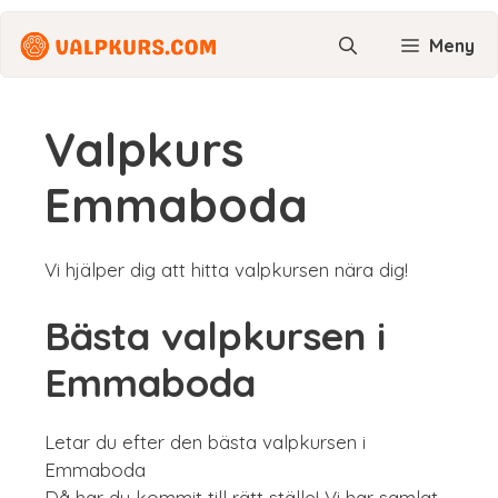
Hoppa
till
Meny
innehåll
Valpkurs
Emmaboda
Vi hjälper dig att hitta valpkursen nära dig!
Bästa valpkursen i
Emmaboda
Letar du efter den bästa valpkursen i
Emmaboda
Då har du kommit till rätt ställe! Vi har samlat