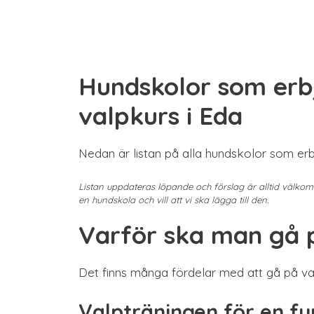
Hundskolor som erb
valpkurs i Eda
Nedan är listan på alla hundskolor som erb
Listan uppdateras löpande och förslag är alltid välko
en hundskola och vill att vi ska lägga till den.
Varför ska man gå 
Det finns många fördelar med att gå på va
Valpträningen för en f