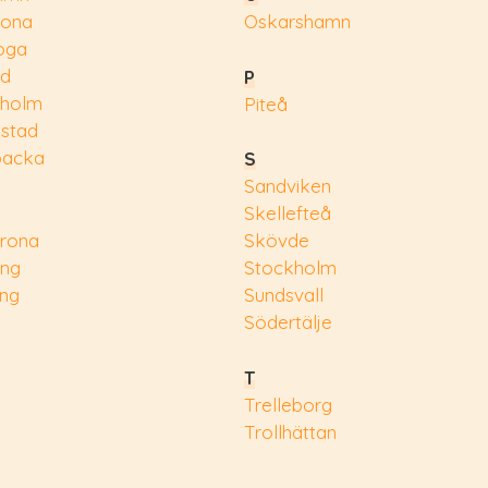
rona
Oskarshamn
oga
ad
P
eholm
Piteå
nstad
backa
S
Sandviken
Skellefteå
rona
Skövde
ing
Stockholm
ing
Sundsvall
Södertälje
T
Trelleborg
Trollhättan