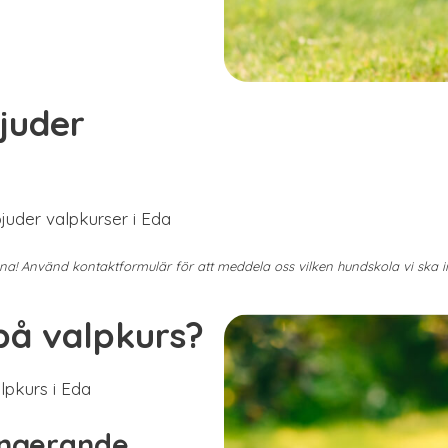
juder
juder valpkurser i Eda
mna! Använd kontaktformulär för att meddela oss vilken hundskola vi ska
på valpkurs?
lpkurs i Eda
ungerande