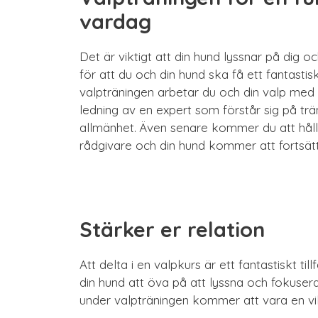
vardag
Det är viktigt att din hund lyssnar på dig o
för att du och din hund ska få ett fantastis
valpträningen arbetar du och din valp me
ledning av en expert som förstår sig på trän
allmänhet. Även senare kommer du att hål
rådgivare och din hund kommer att fortsätt
Stärker er relation
Att delta i en valpkurs är ett fantastiskt ti
din hund att öva på att lyssna och fokuse
under valpträningen kommer att vara en vik