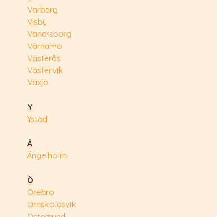
Varberg
Visby
Vänersborg
Värnamo
Västerås
Västervik
Växjö
Y
Ystad
Ä
Ängelholm
Ö
Örebro
Örnsköldsvik
Östersund