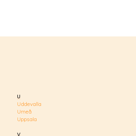
U
Uddevalla
Umeå
Uppsala
V