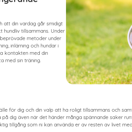
ch att din vardag går smidigt
kt hundliv tillsammans. Under
d beprövade metoder under
ing, inlärning och hundar i
la kontakten med din
a med sin träning.
llfälle för dig och din valp att ha roligt tillsammans och sa
ra på dig även när det händer många spännande saker run
tig tillgång som ni kan använda er av resten av livet med