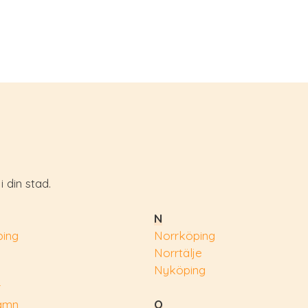
 din stad.
N
ing
Norrköping
Norrtälje
Nyköping
r
amn
O