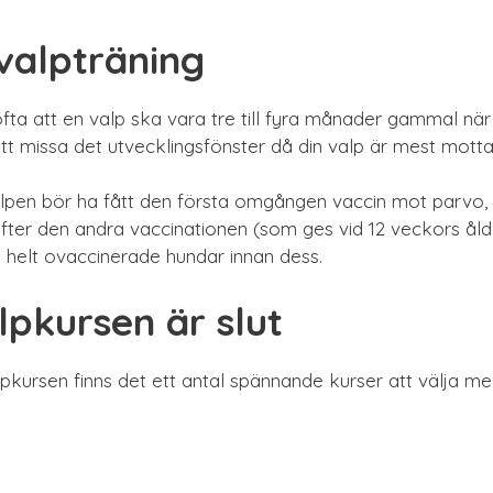
valpträning
ta att en valp ska vara tre till fyra månader gammal när
tt missa det utvecklingsfönster då din valp är mest mottagl
alpen bör ha fått den första omgången vaccin mot parvo, 
efter den andra vaccinationen (som ges vid 12 veckors åld
helt ovaccinerade hundar innan dess.
pkursen är slut
lpkursen finns det ett antal spännande kurser att välja mell