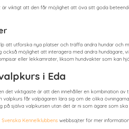
 är viktigt att den får möjlighet att öva sitt goda beteend
er
valp att utforska nya platser och träffa andra hundar och m
ig också möjlighet att interagera med andra hundägare, vil
pisar eller lekkamrater, liksom hundvakter som kan hjäl
alpkurs i Eda
 det viktigaste är att den innehåller en kombination av t
en valpkurs får valpägaren lära sig om de olika övningar
ig på själva valpkursen utan det är ni som ägare som ska l
h
Svenska Kennelklubbens
webbsajter för mer information