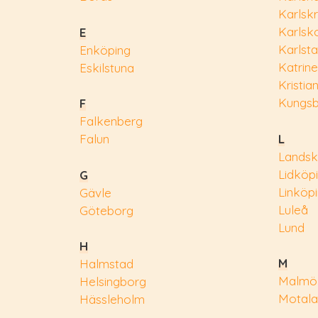
Karlsk
Karlsk
E
Karlst
Enköping
Katrin
Eskilstuna
Kristia
Kungs
F
Falkenberg
L
Falun
Landsk
Lidköp
G
Linköp
Gävle
Luleå
Göteborg
Lund
H
M
Halmstad
Malmö
Helsingborg
Motala
Hässleholm