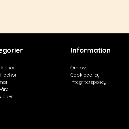
egorier
Information
llbehör
Om oss
illbehör
Cookiepolicy
mat
Integritetspolicy
vård
läder