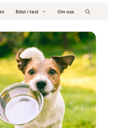
en
Bäst i test
Om oss