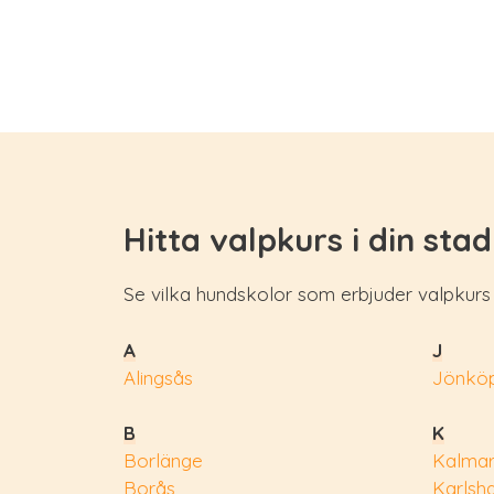
Hitta valpkurs i din stad
Se vilka hundskolor som erbjuder valpkurs i
A
J
Alingsås
Jönköp
B
K
Borlänge
Kalma
Borås
Karlsh