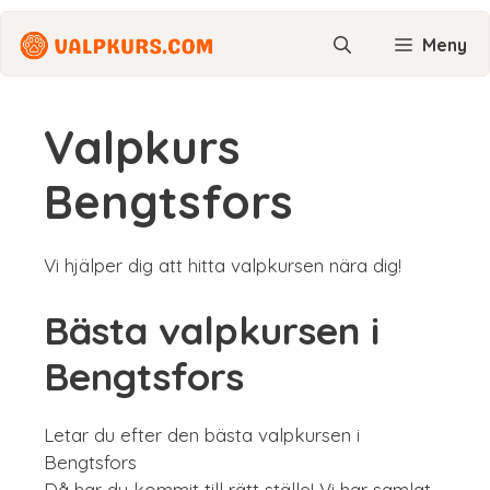
Hoppa
till
Meny
innehåll
Valpkurs
Bengtsfors
Vi hjälper dig att hitta valpkursen nära dig!
Bästa valpkursen i
Bengtsfors
Letar du efter den bästa valpkursen i
Bengtsfors
Då har du kommit till rätt ställe! Vi har samlat