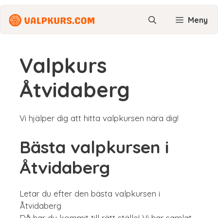
Hoppa
till
Meny
innehåll
Valpkurs
Åtvidaberg
Vi hjälper dig att hitta valpkursen nära dig!
Bästa valpkursen i
Åtvidaberg
Letar du efter den bästa valpkursen i
Åtvidaberg
Då har du kommit till rätt ställe! Vi har samlat