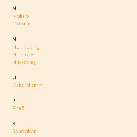
M
Malmö
Motala
N
Norrköping
Norrtälje
Nyköping
O
Oskarshamn
P
Piteå
S
Sandviken