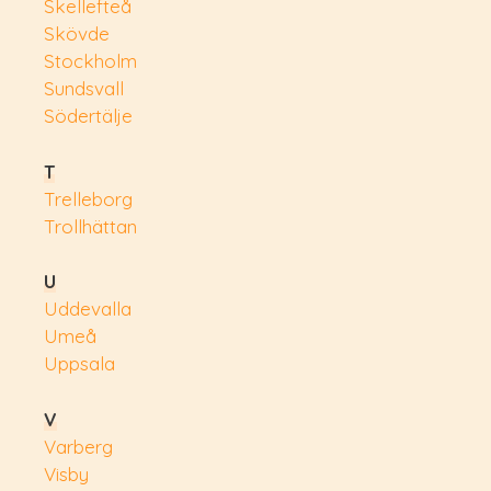
Skellefteå
Skövde
Stockholm
Sundsvall
Södertälje
T
Trelleborg
Trollhättan
U
Uddevalla
Umeå
Uppsala
V
Varberg
Visby