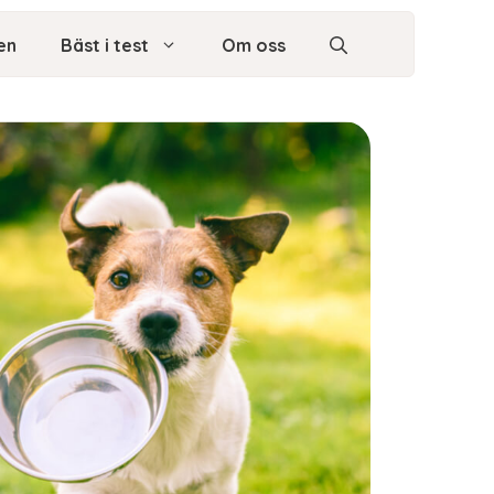
en
Bäst i test
Om oss