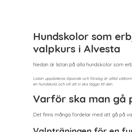
Hundskolor som erb
valpkurs i Alvesta
Nedan är listan på alla hundskolor som erb
Listan uppdateras löpande och förslag är alltid välko
en hundskola och vill att vi ska lägga till den.
Varför ska man gå 
Det finns många fördelar med att gå på val
Valpträningen för en f