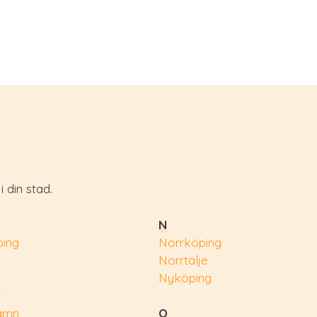
 din stad.
N
ing
Norrköping
Norrtälje
Nyköping
r
amn
O