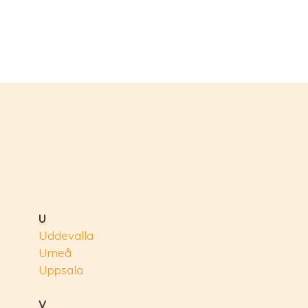
U
Uddevalla
Umeå
Uppsala
V