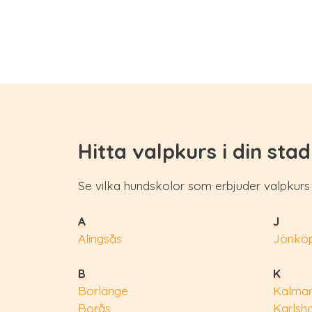
Hitta valpkurs i din stad
Se vilka hundskolor som erbjuder valpkurs i
A
J
Alingsås
Jönköp
B
K
Borlänge
Kalma
Borås
Karlsh