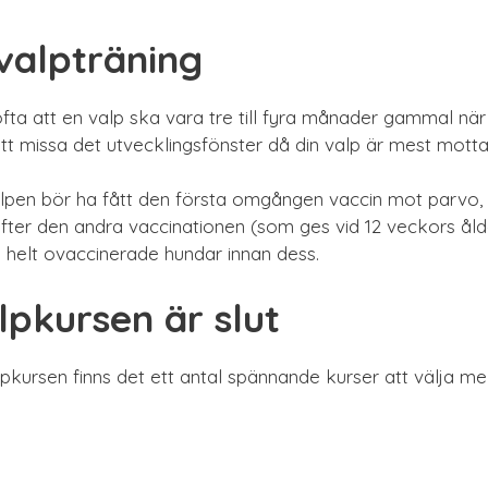
valpträning
ta att en valp ska vara tre till fyra månader gammal när
tt missa det utvecklingsfönster då din valp är mest mottagl
alpen bör ha fått den första omgången vaccin mot parvo, 
efter den andra vaccinationen (som ges vid 12 veckors åld
helt ovaccinerade hundar innan dess.
pkursen är slut
lpkursen finns det ett antal spännande kurser att välja mell