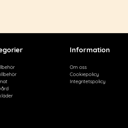
egorier
Information
llbehör
Om oss
illbehör
Cookiepolicy
mat
Integritetspolicy
vård
läder