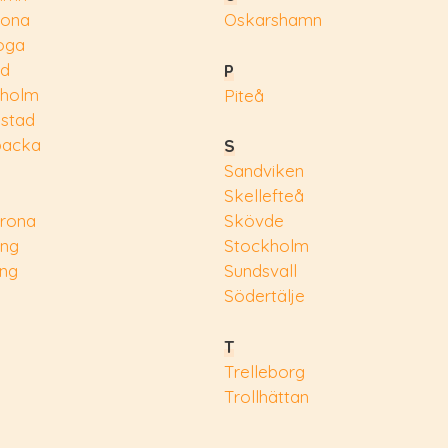
rona
Oskarshamn
oga
ad
P
eholm
Piteå
nstad
backa
S
Sandviken
Skellefteå
rona
Skövde
ing
Stockholm
ing
Sundsvall
Södertälje
T
Trelleborg
Trollhättan