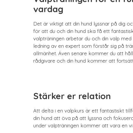
vardag
Det är viktigt att din hund lyssnar på dig o
för att du och din hund ska få ett fantastis
valpträningen arbetar du och din valp me
ledning av en expert som förstår sig på trän
allmänhet. Även senare kommer du att hål
rådgivare och din hund kommer att fortsätt
Stärker er relation
Att delta i en valpkurs är ett fantastiskt ti
din hund att öva på att lyssna och fokuse
under valpträningen kommer att vara en vik