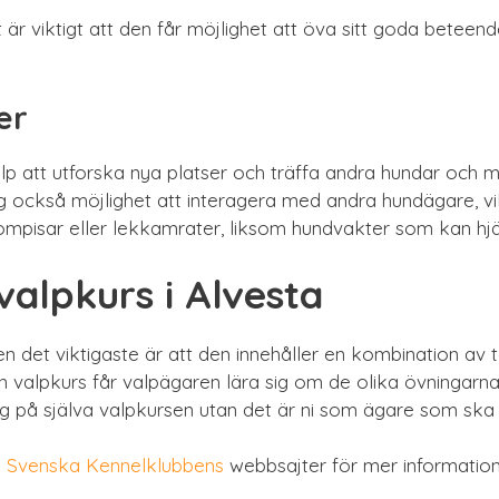
 är viktigt att den får möjlighet att öva sitt goda beteend
er
valp att utforska nya platser och träffa andra hundar och m
ig också möjlighet att interagera med andra hundägare, vil
pisar eller lekkamrater, liksom hundvakter som kan hjäl
alpkurs i Alvesta
 det viktigaste är att den innehåller en kombination av t
en valpkurs får valpägaren lära sig om de olika övningar
ig på själva valpkursen utan det är ni som ägare som ska l
h
Svenska Kennelklubbens
webbsajter för mer information