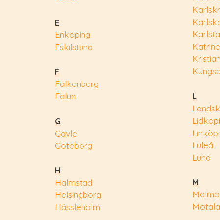
Karlsk
Karlsk
E
Karlst
Enköping
Katrin
Eskilstuna
Kristia
Kungs
F
Falkenberg
L
Falun
Landsk
Lidköp
G
Linköp
Gävle
Luleå
Göteborg
Lund
H
M
Halmstad
Malmö
Helsingborg
Motala
Hässleholm