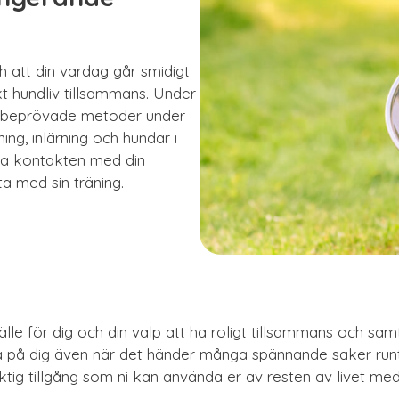
ch att din vardag går smidigt
kt hundliv tillsammans. Under
d beprövade metoder under
ing, inlärning och hundar i
la kontakten med din
a med sin träning.
llfälle för dig och din valp att ha roligt tillsammans och sa
ra på dig även när det händer många spännande saker run
tig tillgång som ni kan använda er av resten av livet med