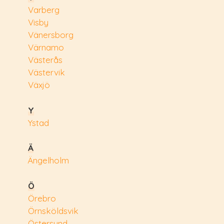
Varberg
Visby
Vänersborg
Värnamo
Västerås
Västervik
Växjö
Y
Ystad
Ä
Ängelholm
Ö
Örebro
Örnsköldsvik
Östersund