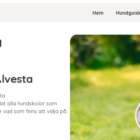
Hem
Hundguid
a
Alvesta
sta
mlat alla hundskolor som
e vad som finns att välja på.