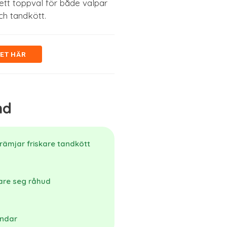
 ett toppval för både valpar
ch tandkött.
SET HÄR
nd
rämjar friskare tandkött
vare seg råhud
undar