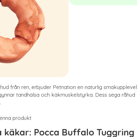
råhud från ren, erbjuder Petnation en naturlig smakupplev
 gynnar tandhälsa och käkmuskelstyrka. Dess sega råhud g
.
denna produkt
a käkar: Pocca Buffalo Tuggring