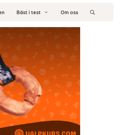
en
Bäst i test
Om oss