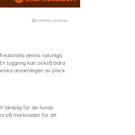
Innehåller annonser
fredsställa denna naturliga
 En tuggring kan också bidra
minska ansamlingen av plack.
ch lämplig för din hunds
rna på marknaden för att