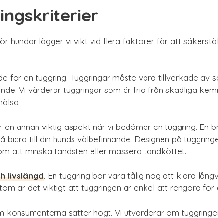
ngskriterier
r hundar lägger vi vikt vid flera faktorer för att säkerstä
 för en tuggring. Tuggringar måste vara tillverkade av sä
nde. Vi värderar tuggringar som är fria från skadliga kemik
hälsa.
 en annan viktig aspekt när vi bedömer en tuggring. En br
 bidra till din hunds välbefinnande. Designen på tuggringen
om att minska tandsten eller massera tandköttet.
h livslängd
. En tuggring bör vara tålig nog att klara lång
sutom är det viktigt att tuggringen är enkel att rengöra för
 konsumenterna sätter högt. Vi utvärderar om tuggringen