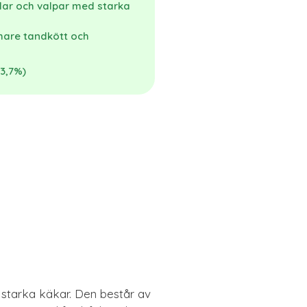
dar och valpar med starka
mare tandkött och
83,7%)
 starka käkar. Den består av