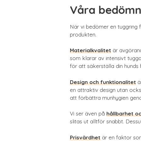
Våra bedömni
När vi bedömer en tuggring fö
produkten.
Materialkvalitet
är avgörande
som klarar av intensivt tugga
för att säkerställa din hunds 
Design och funktionalitet
är
en attraktiv design utan också
att förbättra munhygien gen
Vi ser även på
hållbarhet oc
slitas ut alltför snabbt. Des
Prisvärdhet
är en faktor som