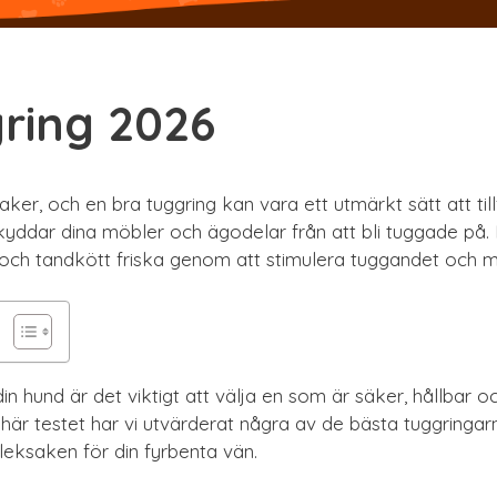
ring 2026
ker, och en bra tuggring kan vara ett utmärkt sätt att till
kyddar dina möbler och ägodelar från att bli tuggade på.
der och tandkött friska genom att stimulera tuggandet och 
 din hund är det viktigt att välja en som är säker, hållbar o
t här testet har vi utvärderat några av de bästa tuggringa
 leksaken för din fyrbenta vän.