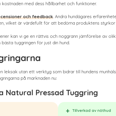
kostnaden med dess hållbarhet och funktioner.
censioner och feedback
. Andra hundägares erfarenheter
en, vilket är värdefullt för att bedöma produktens styrkor
terier kan vi ge en rättvis och noggrann jämförelse av ol
en bästa tuggringen för just din hund.
gringarna
en leksak utan ett verktyg som bidrar till hundens munhäls
ggringarna på marknaden nu:
ca Natural Pressad Tuggring
Tillverkad av nöthud