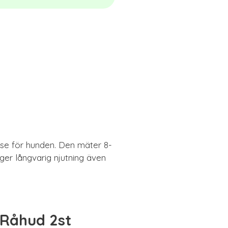
else för hunden. Den mäter 8-
er långvarig njutning även
 Råhud 2st