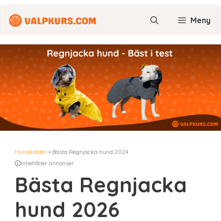
Hoppa
till
Meny
innehåll
Hundkläder
»
Bästa Regnjacka hund 2024
Innehåller annonser
Bästa Regnjacka
hund 2026