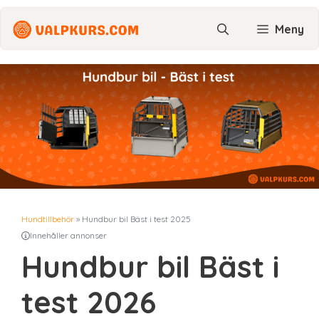
Hoppa
till
Meny
innehåll
Hundtillbehör
»
Hundbur bil Bäst i test 2025
Innehåller annonser
Hundbur bil Bäst i
test 2026